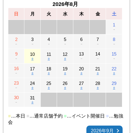
2026年8月
日
月
火
水
木
金
土
1
－
2
3
4
5
6
7
8
－
－
－
－
－
－
－
9
13
14
15
10
11
12
－
○
○
○
－
－
－
16
17
18
19
20
21
22
－
○
○
○
○
○
○
23
24
25
26
27
28
29
－
○
○
○
○
○
○
30
31
－
○
■
…本日
■
…通常店舗予約
■
…イベント開催日
■
…勉強
会
2026年9月