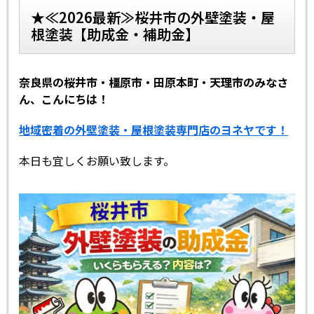
★≪2026最新≫桜井市の外壁塗装・屋
根塗装【助成金・補助金】
スタッフ紹介
よくあるご質問
スタッフブログ
屋根リフォームについて
奈良県の桜井市・橿原市・田原本町・天理市のみなさ
ん、こんにちは！
雨漏りについて
雨漏りの施工実績
地域密着の外壁塗装・屋根塗装専門店のヨネヤです！
ヨネヤがお客様から選ばれる10の
リフォームローン
理由
本日も宜しくお願い致します。
工場倉庫改修
アパート・マンション修繕
見積もりシミュレーション