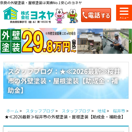
奈良の外壁塗装・屋根塗装は実績No.1安心のヨネヤ
ショールーム
料金一覧
会社案内
のご紹介
スタッフブログ：★≪2026最新≫桜井
市の外壁塗装・屋根塗装【助成金・補
お問い合わせ
来店予約
お電話
お見積り
助金】
地域の事例がいっぱい
ホーム
>
スタッフブログ
>
スタッフブログ
>
地域
>
桜井市
>
ヨネヤの施工実績
★≪2026最新≫桜井市の外壁塗装・屋根塗装【助成金・補助金】
Home
お客様の声